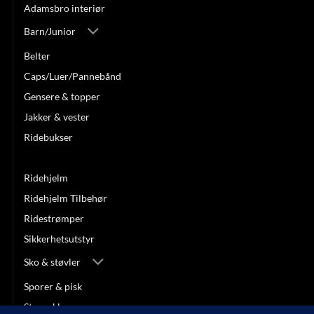
Adamsbro interiør
Barn/Junior
Belter
Caps/Luer/Pannebånd
Gensere & topper
Jakker & vester
Ridebukser
Ridehansker
Ridehjelm
Ridehjelm Tilbehør
Ridestrømper
Sikkerhetsutstyr
Sko & støvler
Sporer & pisk
Stevneklær