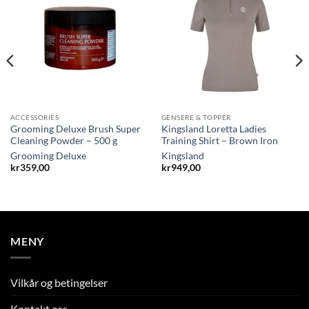
ACCESSORIES
GENSERE & TOPPER
Grooming Deluxe Brush Super
Kingsland Loretta Ladies
Cleaning Powder – 500 g
Training Shirt – Brown Iron
Grooming Deluxe
Kingsland
kr
359,00
kr
949,00
MENY
Vilkår og betingelser
Kontakt oss