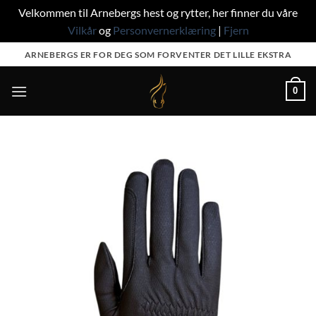
Velkommen til Arnebergs hest og rytter, her finner du våre
Vilkår
og
Personvernerklæring
|
Fjern
Skip
ARNEBERGS ER FOR DEG SOM FORVENTER DET LILLE EKSTRA
to
content
0