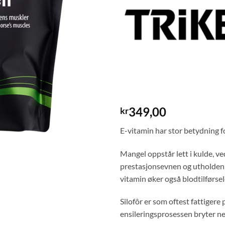
349,00
kr
E-vitamin har stor betydning 
Mangel oppstår lett i kulde, ve
prestasjonsevnen og utholdenh
vitamin øker også blodtilførsel
Silofôr er som oftest fattigere
ensileringsprosessen bryter n