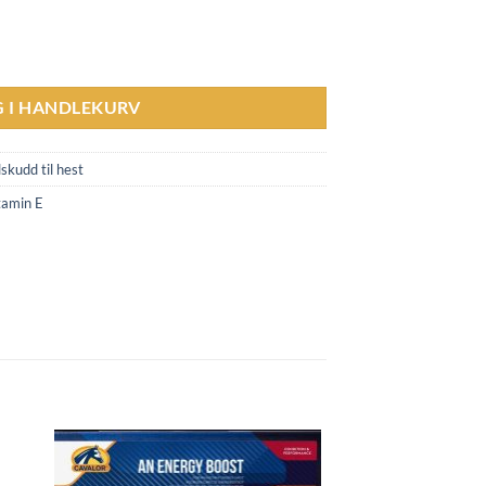
G I HANDLEKURV
lskudd til hest
tamin E