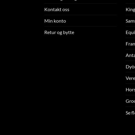
Kontakt oss
King
Min konto
Sam
Retur og bytte
Equi
Fran
Ant
Dyò
Ver
Hors
Gro
Se f