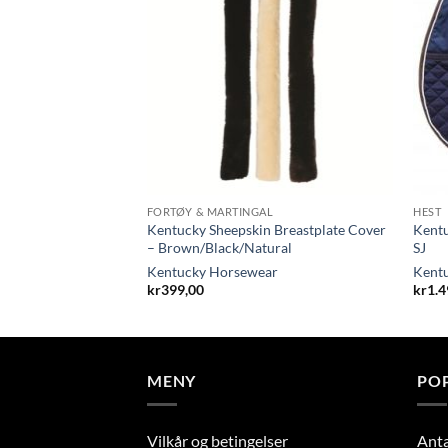
FORTØY & MARTINGAL
HEST
Noiseless Fly Hat W
Kentucky Sheepskin Breastplate Cover
Kentu
– Brown/Black/Natural
SJ
Kentucky Horsewear
Kent
kr
399,00
kr
1.4
MENY
PO
Vilkår og betingelser
Ant