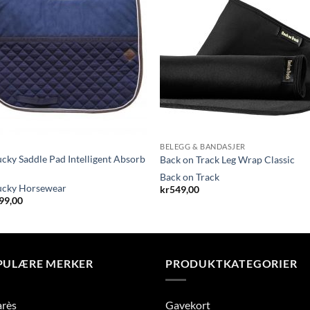
BELEGG & BANDASJER
cky Saddle Pad Intelligent Absorb
Back on Track Leg Wrap Classic
Back on Track
ucky Horsewear
kr
549,00
99,00
PULÆRE MERKER
PRODUKTKATEGORIER
arès
Gavekort