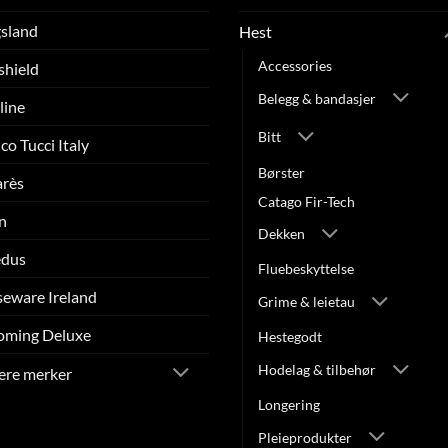
sland
Hest
Accessories
shield
Belegg & bandasjer
line
Bitt
co Tucci Italy
Børster
arès
Catago Fir-Tech
n
Dekken
edus
Fluebeskyttelse
eware Ireland
Grime & leietau
oming Deluxe
Hestegodt
Hodelag & tilbehør
lere merker
Longering
Pleieprodukter