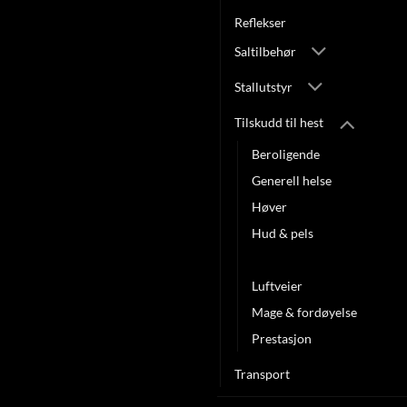
Reflekser
Saltilbehør
Stallutstyr
Tilskudd til hest
Beroligende
Generell helse
Høver
Hud & pels
Ledd & muskler
Luftveier
Mage & fordøyelse
Prestasjon
Transport