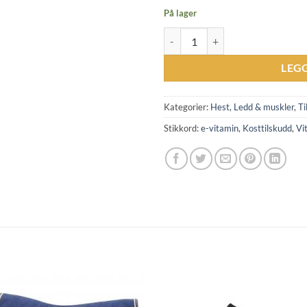
På lager
TRIKEM E+Selen antall
LEG
Kategorier:
Hest
,
Ledd & muskler
,
Ti
Stikkord:
e-vitamin
,
Kosttilskudd
,
Vi