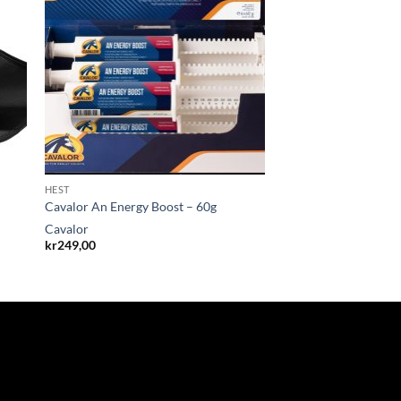
HEST
Cavalor An Energy Boost – 60g
Cavalor
kr
249,00