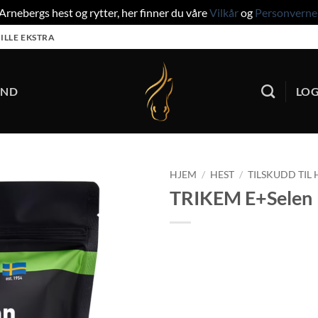
rnebergs hest og rytter, her finner du våre
Vilkår
og
Personverne
ILLE EKSTRA
UND
LOG
HJEM
/
HEST
/
TILSKUDD TIL 
TRIKEM E+Selen