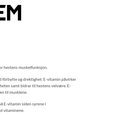
for hestens muskelfunksjon.
d fôrbytte og drektighet. E-vitamin påvirker
eten samt bidrar til hestens velvære. E-
en til musklene.
 på E-vitamin siden syrene i
ed vitaminene.