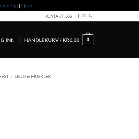
rklæring
|
Fjern
KONTAKT OSS
G INN
HANDLEKURV /
KR
0,00
0
HEST
/
LEDD & MUSKLER