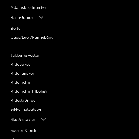
Adamsbro interiør
Barn/Junior
Belter
Caps/Luer/Pannebånd
Gensere & topper
Jakker & vester
Ridebukser
Ridehansker
Ridehjelm
Ridehjelm Tilbehør
Ridestrømper
Sikkerhetsutstyr
Sko & støvler
Sporer & pisk