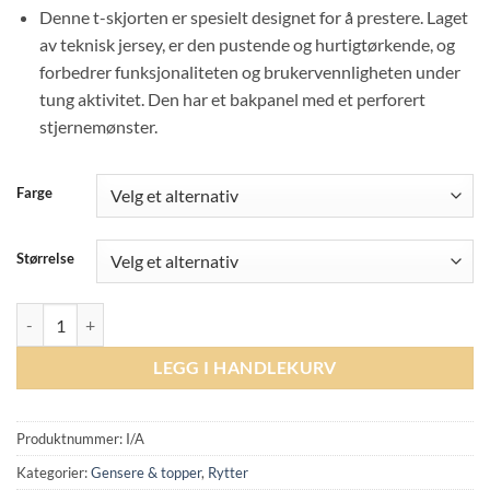
Denne t-skjorten er spesielt designet for å prestere. Laget
av teknisk jersey, er den pustende og hurtigtørkende, og
forbedrer funksjonaliteten og brukervennligheten under
tung aktivitet. Den har et bakpanel med et perforert
stjernemønster.
Farge
Størrelse
Trolle Athl Perforated T-shirt - Navy antall
LEGG I HANDLEKURV
Produktnummer:
I/A
Kategorier:
Gensere & topper
,
Rytter