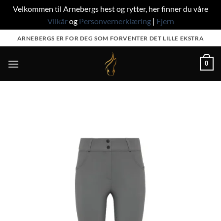
Velkommen til Arnebergs hest og rytter, her finner du våre
Vilkår
og
Personvernerklæring
|
Fjern
Skip
ARNEBERGS ER FOR DEG SOM FORVENTER DET LILLE EKSTRA
to
content
0