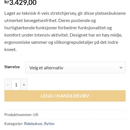
3.429,00
kr
Laget av teknisk 4-veis stretchjersey, gir disse ytelsesbuksene
utmerket bevegelsesfrihet. Deres pustende og
hurtigtørkende funksjoner forbedrer funksjonalitet og
komfort under intensiv aktivitet. Designet har en høy midje,
ergonomiske sømmer og silikongrepsdetaljer på det indre
kneet.
Størrelse
Trolle New Star Cut High Waist Breeches Knee Grip - Stone Grey antal
LEGG I HANDLEKURV
Produktnummer:
I/A
Kategorier:
Ridebukser
,
Rytter