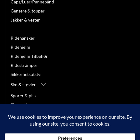
Caps/Luer/Pannebånd
Gensere & topper
Jakker & vester
Ridebukser
Ridehansker
Ridehjelm
Ridehjelm Tilbehør
Ridestrømper
Sikkerhetsutstyr
Sko & støvler
Sporer & pisk
Stevneklær
SALG