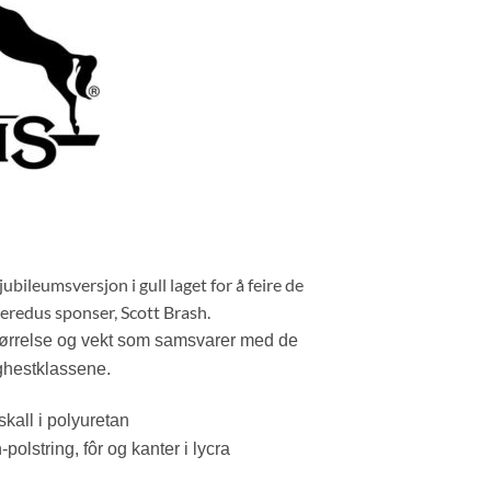
bileumsversjon i gull laget for å feire de
 veredus sponser, Scott Brash.
tørrelse og vekt som samsvarer med de
nghestklassene.
kall i polyuretan
string, fôr og kanter i lycra