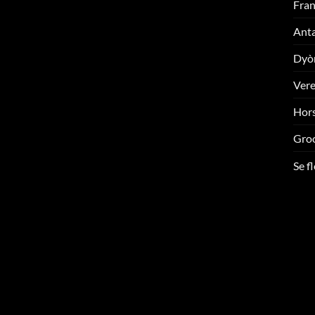
Fran
Ant
Dyò
Ver
Hors
Gro
Se f