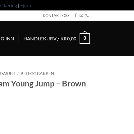
rklæring
|
Fjern
KONTAKT OSS
G INN
HANDLEKURV /
KR
0,00
0
NDASJER
/
BELEGG BAKBEN
lam Young Jump – Brown