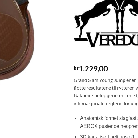
1.229,00
kr
Grand Slam Young Jump er en ju
flotte resultatene til rytteren
Bakbeinsbeleggene er i en s
internasjonale reglene for u
Anatomisk formet slagfast s
AEROX pustende neopren-pol
3D kanalisert nettingstoff