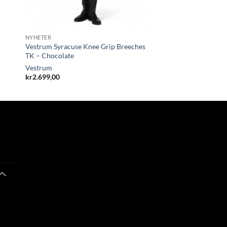
NYHETER
Vestrum Syracuse Knee Grip Breeches
TK – Chocolate
Vestrum
kr
2.699,00