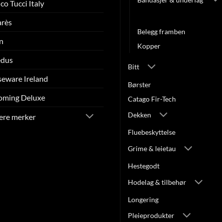
co Tucci Italy
Belegg bakben
arès
Belegg framben
n
Kopper
edus
Bitt
eware Ireland
Børster
oming Deluxe
Catago Fir-Tech
Dekken
lere merker
Fluebeskyttelse
Grime & leietau
Hestegodt
Hodelag & tilbehør
Longering
Pleieprodukter