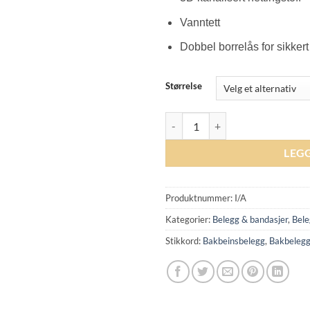
Vanntett
Dobbel borrelås for sikkert
Størrelse
Veredus Grand Slam Young Jump -
LEG
Produktnummer:
I/A
Kategorier:
Belegg & bandasjer
,
Bele
Stikkord:
Bakbeinsbelegg
,
Bakbeleg