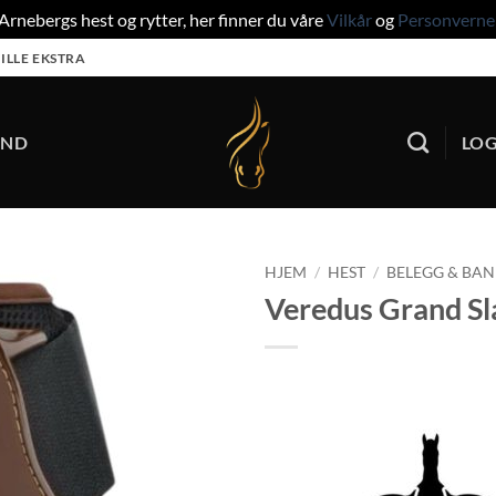
rnebergs hest og rytter, her finner du våre
Vilkår
og
Personverne
ILLE EKSTRA
UND
LOG
HJEM
/
HEST
/
BELEGG & BA
Veredus Grand S