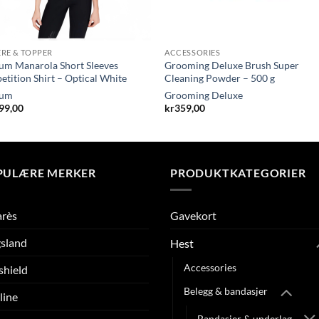
RE & TOPPER
ACCESSORIES
um Manarola Short Sleeves
Grooming Deluxe Brush Super
tition Shirt – Optical White
Cleaning Powder – 500 g
rum
Grooming Deluxe
99,00
kr
359,00
PULÆRE MERKER
PRODUKTKATEGORIER
arès
Gavekort
sland
Hest
Accessories
shield
Belegg & bandasjer
line
Bandasjer & underlag