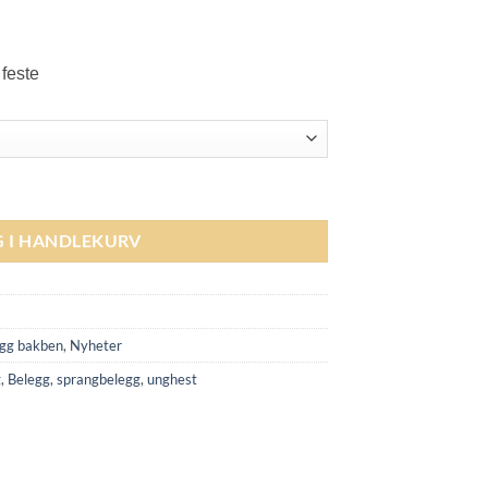
 feste
 Brown antall
G I HANDLEKURV
gg bakben
,
Nyheter
g
,
Belegg
,
sprangbelegg
,
unghest