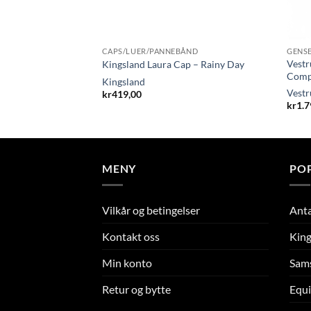
CAPS/LUER/PANNEBÅND
GENSE
ooling Jumping
Vestr
Kingsland Laura Cap – Rainy Day
Compe
Kingsland
Vest
kr
419,00
kr
1.7
MENY
PO
Vilkår og betingelser
Ant
Kontakt oss
King
Min konto
Sam
Retur og bytte
Equi