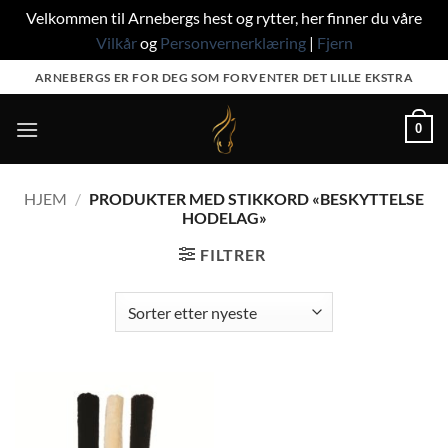
Velkommen til Arnebergs hest og rytter, her finner du våre
Vilkår
og
Personvernerklæring
|
Fjern
Skip
ARNEBERGS ER FOR DEG SOM FORVENTER DET LILLE EKSTRA
to
content
0
HJEM
/
PRODUKTER MED STIKKORD «BESKYTTELSE
HODELAG»
FILTRER