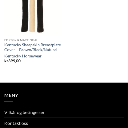
FORTØY & MARTINGAL
Kentucky Sheepskin Breastplate
Cover – Brown/Black/Natural
Kentucky Horsewear
kr
399,00
MENY
Vilkår og betingelser
Kontakt oss