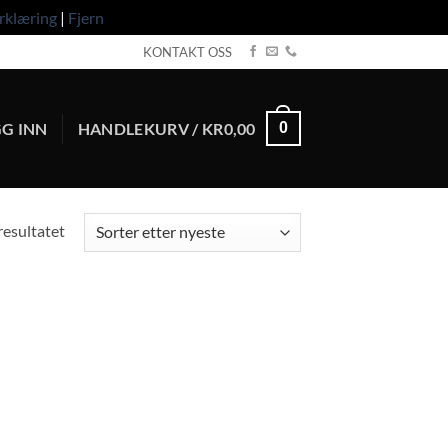
rklæring
|
Fjern
KONTAKT OSS
G INN
HANDLEKURV /
KR
0,00
0
resultatet