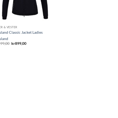
ER & VESTER
land Classic Jacket Ladies
sland
Opprinnelig
Nåværende
499,00
kr
899,00
pris
pris
var:
er:
kr1.499,00.
kr899,00.