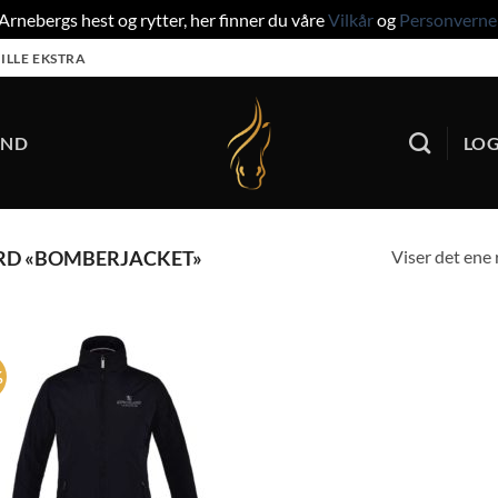
rnebergs hest og rytter, her finner du våre
Vilkår
og
Personverne
ILLE EKSTRA
UND
LOG
Viser det ene 
RD «BOMBERJACKET»
%