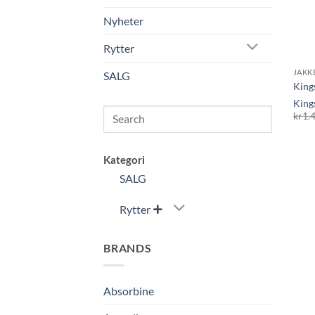
Nyheter
Rytter
JAKK
SALG
Kings
King
Search
kr
1.
Kategori
SALG
Rytter

BRANDS
Absorbine