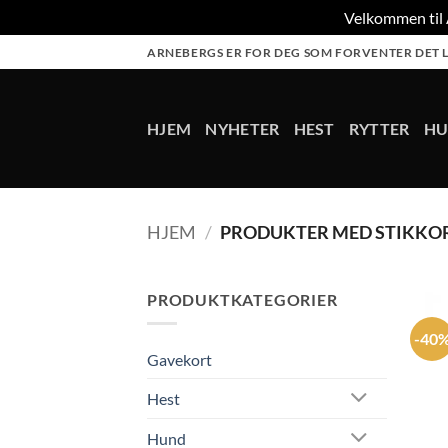
Velkommen til A
Skip
ARNEBERGS ER FOR DEG SOM FORVENTER DET L
to
content
HJEM
NYHETER
HEST
RYTTER
H
HJEM
/
PRODUKTER MED STIKKO
PRODUKTKATEGORIER
-40
Gavekort
Hest
Hund