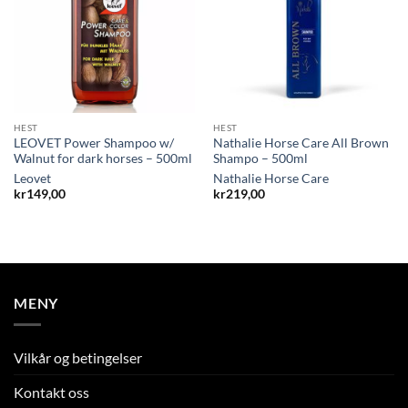
HEST
HEST
LEOVET Power Shampoo w/
Nathalie Horse Care All Brown
Walnut for dark horses – 500ml
Shampo – 500ml
Leovet
Nathalie Horse Care
kr
149,00
kr
219,00
MENY
Vilkår og betingelser
Kontakt oss