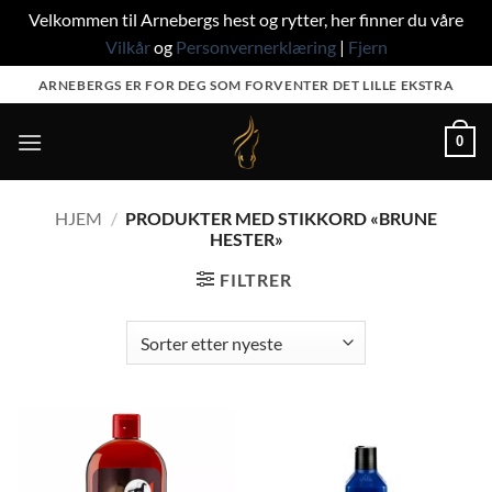
Velkommen til Arnebergs hest og rytter, her finner du våre
Vilkår
og
Personvernerklæring
|
Fjern
Skip
ARNEBERGS ER FOR DEG SOM FORVENTER DET LILLE EKSTRA
to
content
0
HJEM
/
PRODUKTER MED STIKKORD «BRUNE
HESTER»
FILTRER