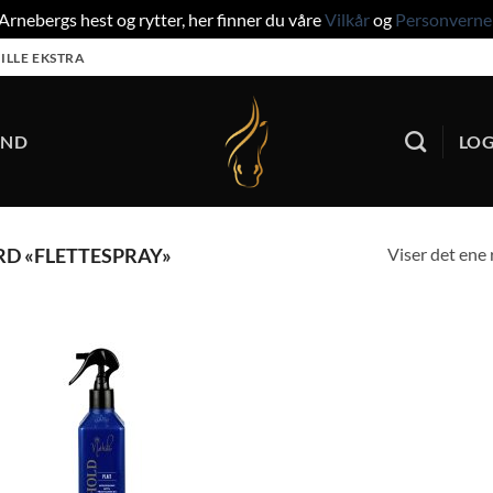
rnebergs hest og rytter, her finner du våre
Vilkår
og
Personverne
ILLE EKSTRA
UND
LOG
Viser det ene 
D «FLETTESPRAY»