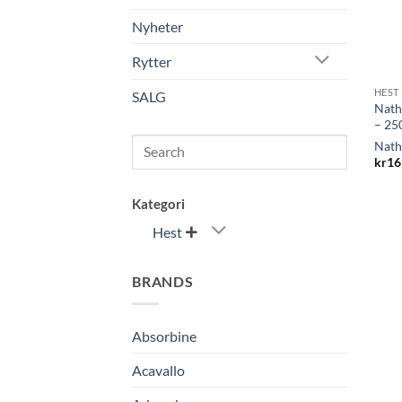
Nyheter
Rytter
HEST
SALG
Nath
– 25
Search
Nath
kr
16
Kategori
Hest

BRANDS
Absorbine
Acavallo