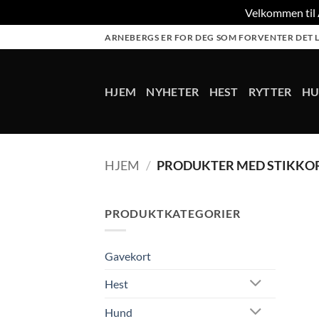
Velkommen til A
Skip
ARNEBERGS ER FOR DEG SOM FORVENTER DET L
to
content
HJEM
NYHETER
HEST
RYTTER
H
HJEM
/
PRODUKTER MED STIKKOR
PRODUKTKATEGORIER
Gavekort
Hest
Hund