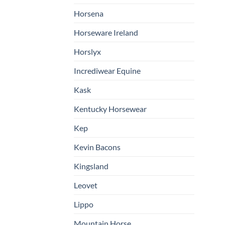
Horsena
Horseware Ireland
Horslyx
Incrediwear Equine
Kask
Kentucky Horsewear
Kep
Kevin Bacons
Kingsland
Leovet
Lippo
Mountain Horse