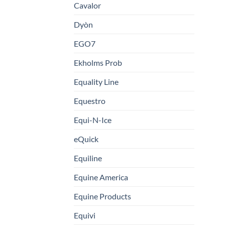
Cavalor
Dyòn
EGO7
Ekholms Prob
Equality Line
Equestro
Equi-N-Ice
eQuick
Equiline
Equine America
Equine Products
Equivi