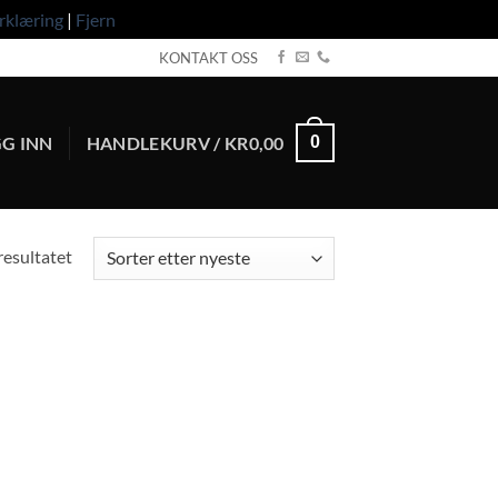
rklæring
|
Fjern
KONTAKT OSS
G INN
HANDLEKURV /
KR
0,00
0
resultatet