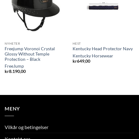
NYHETER
HEST
Freejump Voronoï Crystal
Kentucky Head Protector Navy
Glossy Without Temple
Kentucky Horsewear
Protection – Black
kr
649,00
FreeJump
kr
8.190,00
MENY
Vilkår og betingelser
Kontakt oss