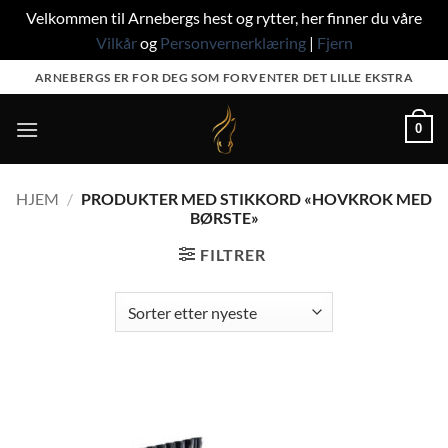
Velkommen til Arnebergs hest og rytter, her finner du våre
Vilkår
og
Personvernerklæring
|
Fjern
Skip
ARNEBERGS ER FOR DEG SOM FORVENTER DET LILLE EKSTRA
to
content
0
HJEM
/
PRODUKTER MED STIKKORD «HOVKROK MED
BØRSTE»
FILTRER