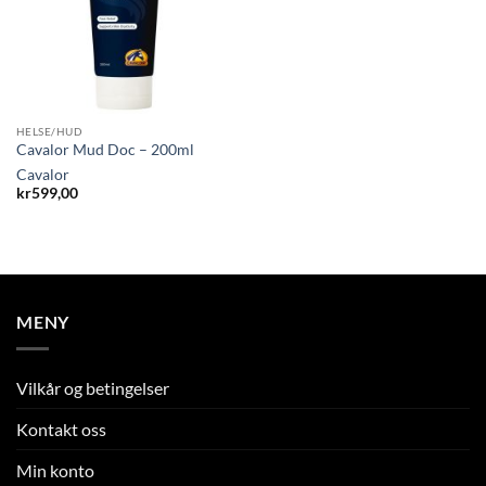
HELSE/HUD
Cavalor Mud Doc – 200ml
Cavalor
kr
599,00
MENY
Vilkår og betingelser
Kontakt oss
Min konto