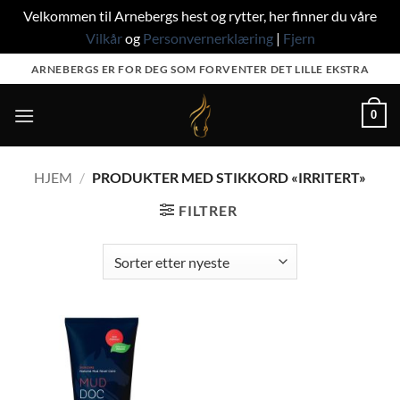
Velkommen til Arnebergs hest og rytter, her finner du våre
Vilkår
og
Personvernerklæring
|
Fjern
Skip
ARNEBERGS ER FOR DEG SOM FORVENTER DET LILLE EKSTRA
to
content
0
HJEM
/
PRODUKTER MED STIKKORD «IRRITERT»
FILTRER