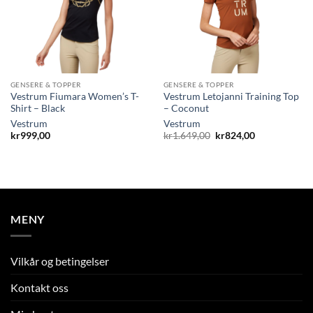
GENSERE & TOPPER
GENSERE & TOPPER
Vestrum Fiumara Women’s T-
Vestrum Letojanni Training Top
Shirt – Black
– Coconut
Vestrum
Vestrum
Opprinnelig
Nåværende
kr
999,00
kr
1.649,00
kr
824,00
pris
pris
var:
er:
kr1.649,00.
kr824,00.
MENY
Vilkår og betingelser
Kontakt oss