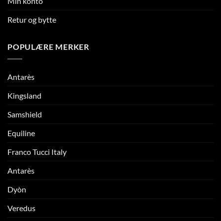
Min konto
Retur og bytte
POPULÆRE MERKER
Antarès
Kingsland
Samshield
Equiline
Franco Tucci Italy
Antarès
Dyòn
Veredus