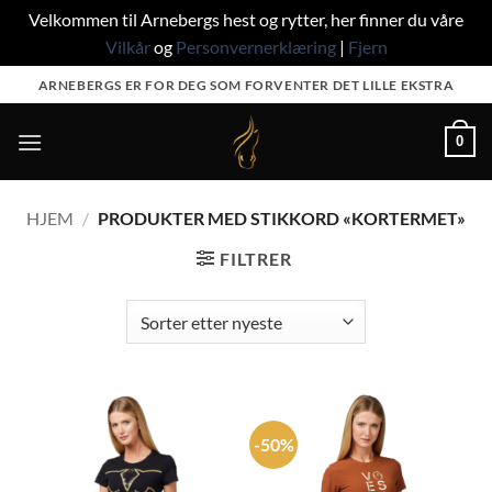
Velkommen til Arnebergs hest og rytter, her finner du våre
Vilkår
og
Personvernerklæring
|
Fjern
Skip
ARNEBERGS ER FOR DEG SOM FORVENTER DET LILLE EKSTRA
to
content
0
HJEM
/
PRODUKTER MED STIKKORD «KORTERMET»
FILTRER
-50%