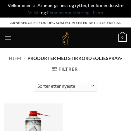
Velkommen til Arnebergs hest og rytter, her finner du våre
Vilkår
og
Personvernerklæring
|
Fjern
Skip
ARNEBERGS ER FOR DEG SOM FORVENTER DET LILLE EKSTRA
to
content
0
HJEM
/
PRODUKTER MED STIKKORD «OLJESPRAY»
FILTRER