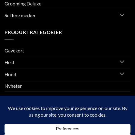
Grooming Deluxe
Se flere merker
PRODUKTKATEGORIER
Gavekort
Hest
Hund
Nyheter
Rytter
SALG
Visa
MasterCard
Klarna
Apple
Google
Vipps