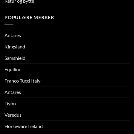
Retur og bytte
POPULÆRE MERKER
Antarès
Kingsland
Samshield
Equiline
Franco Tucci Italy
Antarès
Dyòn
Veredus
Horseware Ireland