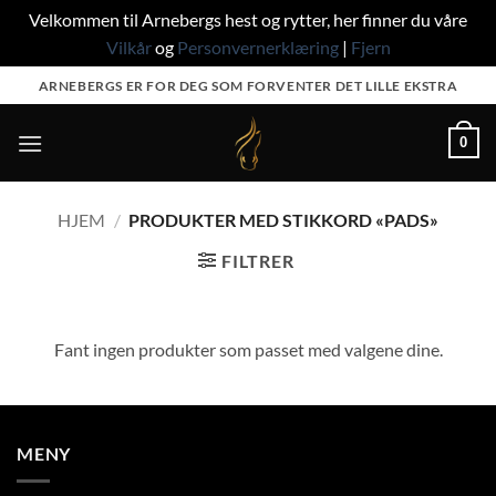
Velkommen til Arnebergs hest og rytter, her finner du våre
Vilkår
og
Personvernerklæring
|
Fjern
Skip
ARNEBERGS ER FOR DEG SOM FORVENTER DET LILLE EKSTRA
to
content
0
HJEM
/
PRODUKTER MED STIKKORD «PADS»
FILTRER
Fant ingen produkter som passet med valgene dine.
MENY