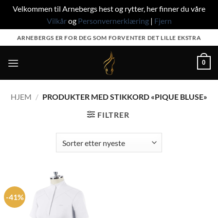
Velkommen til Arnebergs hest og rytter, her finner du våre
Vilkår
og
Personvernerklæring
|
Fjern
Skip
ARNEBERGS ER FOR DEG SOM FORVENTER DET LILLE EKSTRA
to
content
0
HJEM
/
PRODUKTER MED STIKKORD «PIQUE BLUSE»
FILTRER
-41%