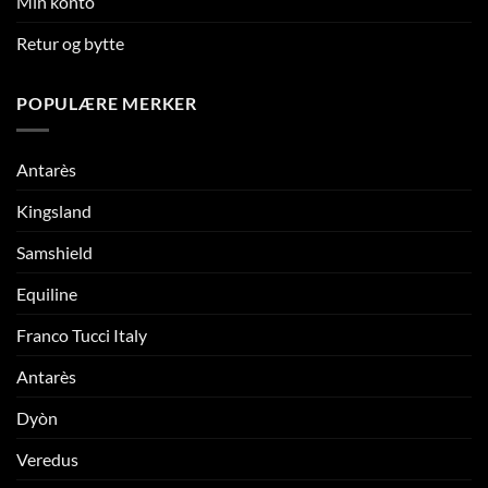
Min konto
Retur og bytte
POPULÆRE MERKER
Antarès
Kingsland
Samshield
Equiline
Franco Tucci Italy
Antarès
Dyòn
Veredus