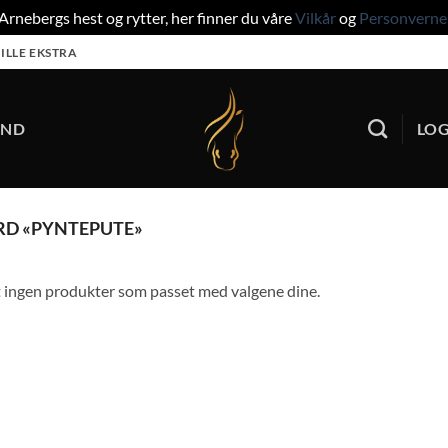
rnebergs hest og rytter, her finner du våre
Vilkår
og
Personverne
ILLE EKSTRA
UND
LOG
RD «PYNTEPUTE»
 ingen produkter som passet med valgene dine.