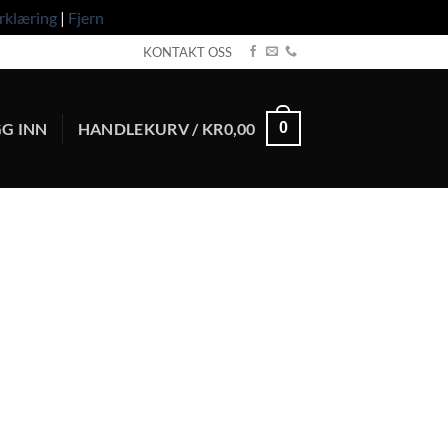
rklæring
|
Fjern
KONTAKT OSS
G INN
HANDLEKURV /
KR
0,00
0