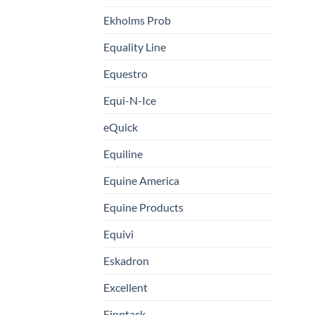
Ekholms Prob
Equality Line
Equestro
Equi-N-Ice
eQuick
Equiline
Equine America
Equine Products
Equivi
Eskadron
Excellent
Finntack