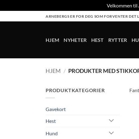
Velkommen til A
Skip
ARNEBERGS ER FOR DEG SOM FORVENTER DET L
to
content
HJEM
NYHETER
HEST
RYTTER
H
HJEM
/
PRODUKTER MED STIKKO
PRODUKTKATEGORIER
Fant
Gavekort
Hest
Hund