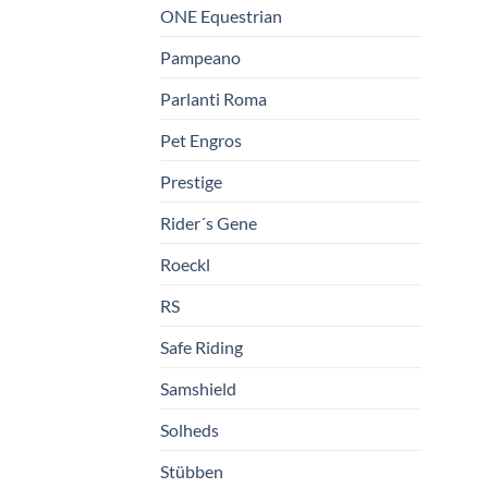
ONE Equestrian
Pampeano
Parlanti Roma
Pet Engros
Prestige
Rider´s Gene
Roeckl
RS
Safe Riding
Samshield
Solheds
Stübben