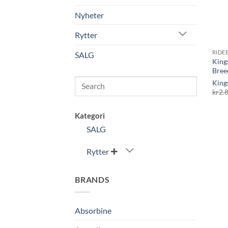
Nyheter
Rytter
RIDE
SALG
King
Bree
Search
King
kr
2.
Kategori
SALG
Rytter

BRANDS
Absorbine