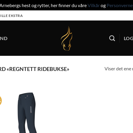
rnebergs hest og rytter, her finner du våre
Vilkår
og
Personverne
ILLE EKSTRA
UND
LOG
Viser det ene 
D «REGNTETT RIDEBUKSE»
%