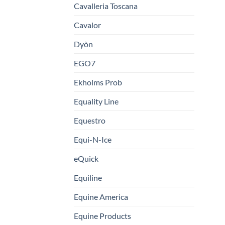
Cavalleria Toscana
Cavalor
Dyòn
EGO7
Ekholms Prob
Equality Line
Equestro
Equi-N-Ice
eQuick
Equiline
Equine America
Equine Products