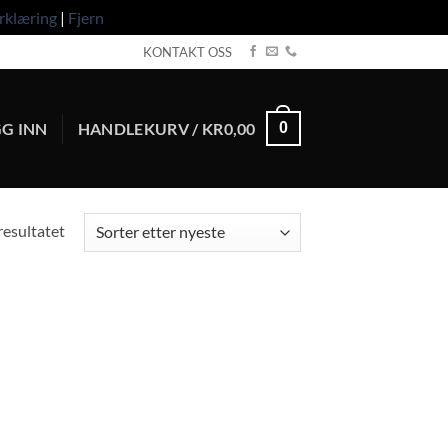
rklæring
|
Fjern
KONTAKT OSS
G INN
HANDLEKURV /
KR
0,00
0
resultatet