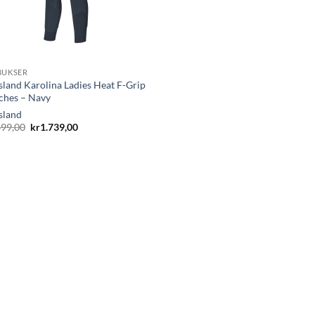
BUKSER
sland Karolina Ladies Heat F-Grip
ches – Navy
sland
Opprinnelig
Nåværende
899,00
kr
1.739,00
pris
pris
var:
er:
kr2.899,00.
kr1.739,00.