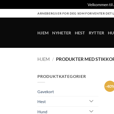
Velkommen til A
Skip
ARNEBERGS ER FOR DEG SOM FORVENTER DET L
to
content
HJEM
NYHETER
HEST
RYTTER
H
HJEM
/
PRODUKTER MED STIKKOR
PRODUKTKATEGORIER
-40
Gavekort
Hest
Hund