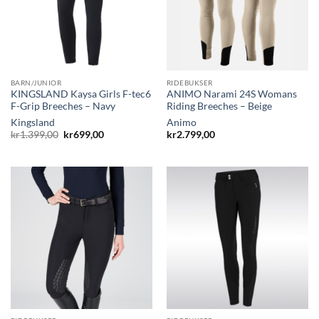
BARN/JUNIOR
RIDEBUKSER
KINGSLAND Kaysa Girls F-tec6
ANIMO Narami 24S Womans
F-Grip Breeches – Navy
Riding Breeches – Beige
Kingsland
Animo
Opprinnelig
Nåværende
kr
1.399,00
kr
699,00
kr
2.799,00
pris
pris
var:
er:
kr1.399,00.
kr699,00.