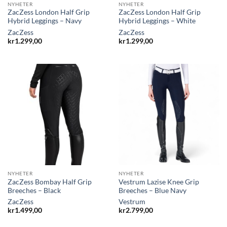
NYHETER
NYHETER
ZacZess London Half Grip
ZacZess London Half Grip
Hybrid Leggings – Navy
Hybrid Leggings – White
ZacZess
ZacZess
kr
1.299,00
kr
1.299,00
NYHETER
NYHETER
ZacZess Bombay Half Grip
Vestrum Lazise Knee Grip
Breeches – Black
Breeches – Blue Navy
ZacZess
Vestrum
kr
1.499,00
kr
2.799,00