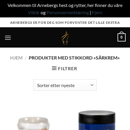
Velkommen til Arnebergs hest og rytter, her finner du våre
Vilkår
og
Personvernerklæring
|
Fjern
Skip
ARNEBERGS ER FOR DEG SOM FORVENTER DET LILLE EKSTRA
to
content
0
HJEM
/
PRODUKTER MED STIKKORD «SÅRKREM»
FILTRER