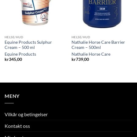
HELSE/HUD
HELSE/HUD
Equine Products Sulphur
Nathalie Horse Care Barrier
Cream – 500 ml
Cream – 500ml
Equine Products
Nathalie Horse Care
kr
345,00
kr
739,00
MENY
Vilkår og betingelser
Kontakt oss