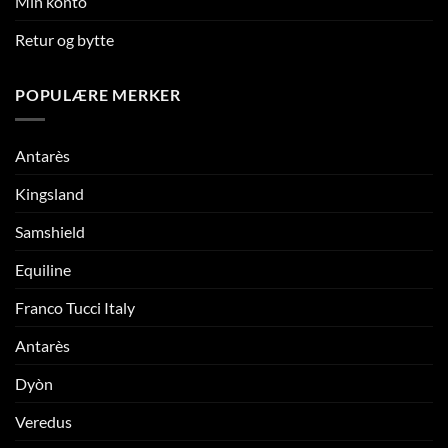
Min konto
Retur og bytte
POPULÆRE MERKER
Antarès
Kingsland
Samshield
Equiline
Franco Tucci Italy
Antarès
Dyòn
Veredus