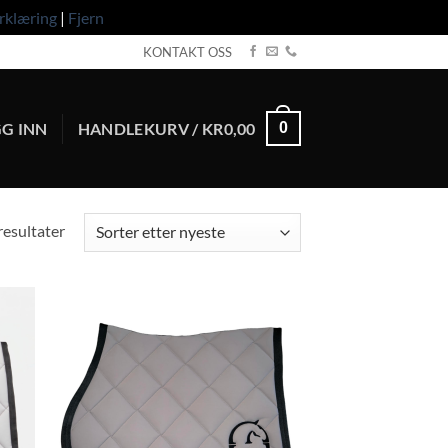
rklæring
|
Fjern
KONTAKT OSS
G INN
HANDLEKURV /
KR
0,00
0
Sortert
 resultater
etter
nyeste