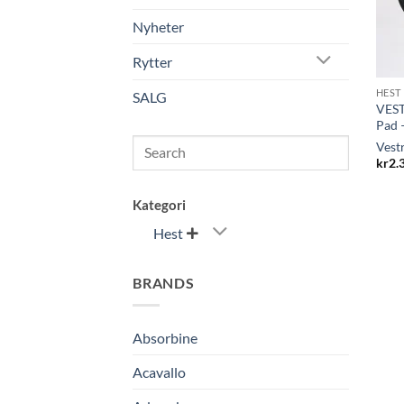
Nyheter
Rytter
HEST
SALG
VEST
Pad 
Search
Vest
kr
2.
Kategori
Hest

BRANDS
Absorbine
Acavallo