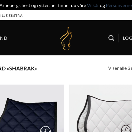
rnebergs hest og rytter, her finner du våre
Vilkår
og
Personverne
ILLE EKSTRA
UND
LOG
Viser alle 3
RD «SHABRAK»