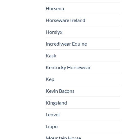
Horsena
Horseware Ireland
Horslyx
Incrediwear Equine
Kask
Kentucky Horsewear
Kep
Kevin Bacons
Kingsland
Leovet
Lippo
Mountain Horse