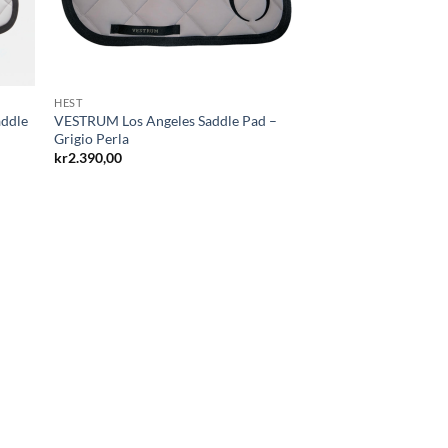
HEST
addle
VESTRUM Los Angeles Saddle Pad –
Grigio Perla
kr
2.390,00