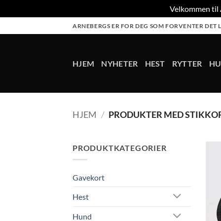
Velkommen til A
Skip
ARNEBERGS ER FOR DEG SOM FORVENTER DET L
to
content
HJEM
NYHETER
HEST
RYTTER
H
HJEM
/
PRODUKTER MED STIKKO
PRODUKTKATEGORIER
Gavekort
Hest
Hund