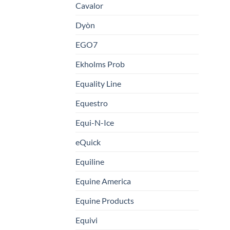
Cavalor
Dyòn
EGO7
Ekholms Prob
Equality Line
Equestro
Equi-N-Ice
eQuick
Equiline
Equine America
Equine Products
Equivi