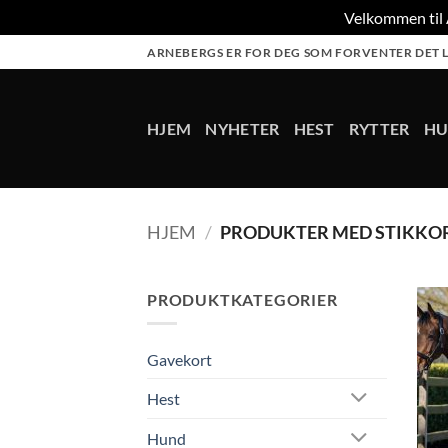
Velkommen til A
Skip
ARNEBERGS ER FOR DEG SOM FORVENTER DET L
to
content
HJEM
NYHETER
HEST
RYTTER
H
HJEM
/
PRODUKTER MED STIKKOR
PRODUKTKATEGORIER
Gavekort
Hest
Hund