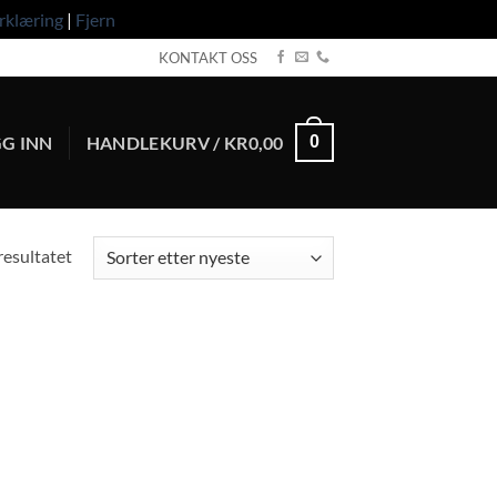
rklæring
|
Fjern
KONTAKT OSS
G INN
HANDLEKURV /
KR
0,00
0
resultatet