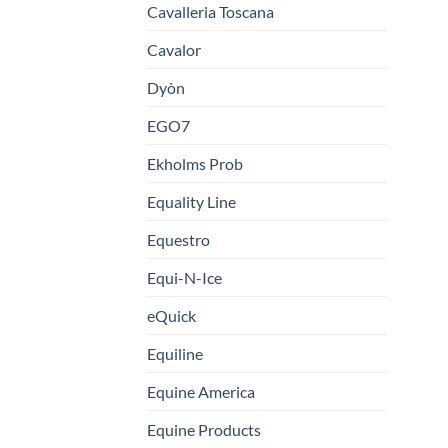
Cavalleria Toscana
Cavalor
Dyòn
EGO7
Ekholms Prob
Equality Line
Equestro
Equi-N-Ice
eQuick
Equiline
Equine America
Equine Products