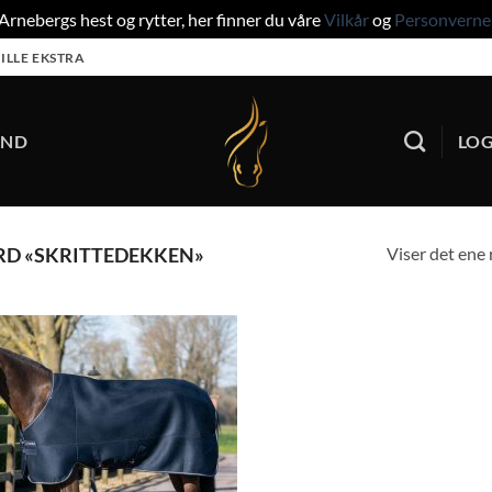
rnebergs hest og rytter, her finner du våre
Vilkår
og
Personverne
ILLE EKSTRA
UND
LOG
Viser det ene 
D «SKRITTEDEKKEN»