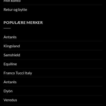
Min konto
Retur og bytte
POPULÆRE MERKER
Antarès
Kingsland
Samshield
Equiline
Franco Tucci Italy
Antarès
Dyòn
Veredus