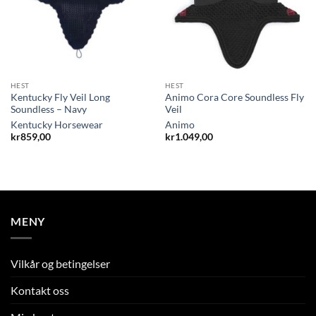
HEST
HEST
Kentucky Fly Veil Long
Animo Cora Core Soundless Fly
Soundless – Navy
Veil
Kentucky Horsewear
Animo
kr
859,00
kr
1.049,00
MENY
Vilkår og betingelser
Kontakt oss