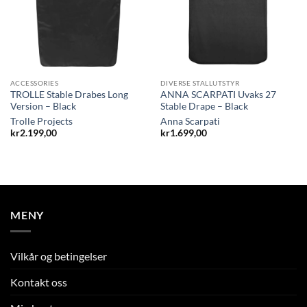
ACCESSORIES
DIVERSE STALLUTSTYR
TROLLE Stable Drabes Long
ANNA SCARPATI Uvaks 27
Version – Black
Stable Drape – Black
Trolle Projects
Anna Scarpati
kr
2.199,00
kr
1.699,00
MENY
Vilkår og betingelser
Kontakt oss