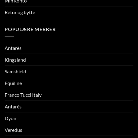
Min konto
Retur og bytte
POPULÆRE MERKER
Antarès
Kingsland
Samshield
Equiline
Franco Tucci Italy
Antarès
Dyòn
Veredus