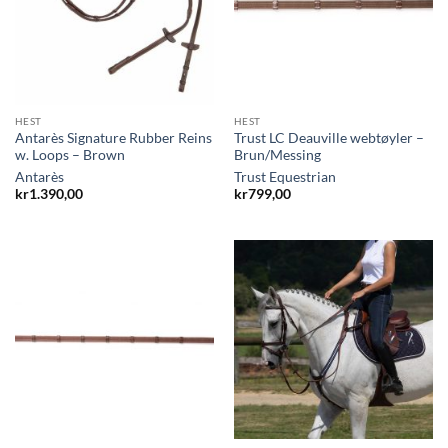
HEST
HEST
Antarès Signature Rubber Reins
Trust LC Deauville webtøyler –
w. Loops – Brown
Brun/Messing
Antarès
Trust Equestrian
kr
1.390,00
kr
799,00