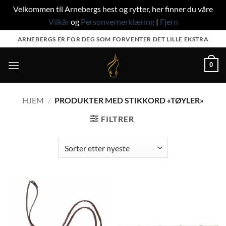
Velkommen til Arnebergs hest og rytter, her finner du våre
Vilkår
og
Personvernerklæring
|
Fjern
Skip
ARNEBERGS ER FOR DEG SOM FORVENTER DET LILLE EKSTRA
to
content
0
HJEM
/
PRODUKTER MED STIKKORD «TØYLER»
FILTRER