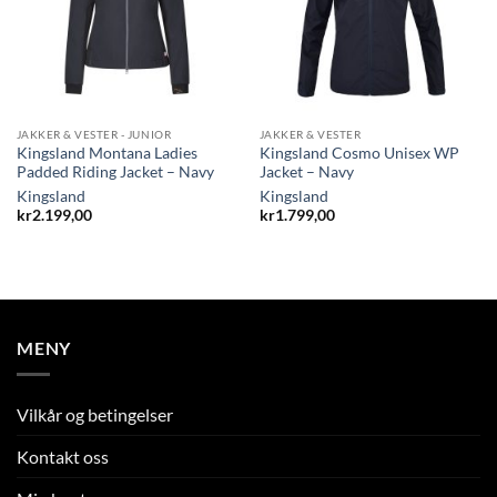
JAKKER & VESTER - JUNIOR
JAKKER & VESTER
Kingsland Montana Ladies
Kingsland Cosmo Unisex WP
Padded Riding Jacket – Navy
Jacket – Navy
Kingsland
Kingsland
kr
2.199,00
kr
1.799,00
MENY
Vilkår og betingelser
Kontakt oss