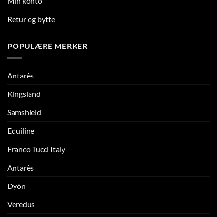
Min konto
Retur og bytte
POPULÆRE MERKER
Antarès
Kingsland
Samshield
Equiline
Franco Tucci Italy
Antarès
Dyòn
Veredus