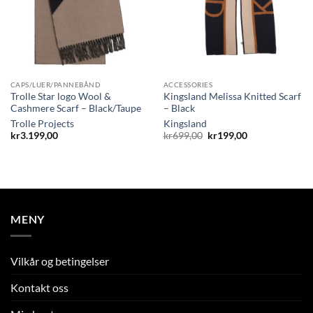
CAPS/LUER/PANNEBÅND
ACCESSORIES
Trolle Star logo Wool &
Kingsland Melissa Knitted Scarf
Cashmere Scarf – Black/Taupe
– Black
Trolle Projects
Kingsland
Opprinnelig
Nåværende
kr
3.199,00
kr
699,00
kr
199,00
pris
pris
var:
er:
kr699,00.
kr199,00.
MENY
Vilkår og betingelser
Kontakt oss