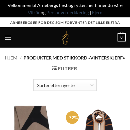
Velkommen til Arnebergs hest og rytter, her finner du våre
Vilkår
og
Personvernerklæring
|
Fjern
Skip
ARNEBERGS ER FOR DEG SOM FORVENTER DET LILLE EKSTRA
to
content
0
HJEM
/
PRODUKTER MED STIKKORD «VINTERSKJERF»
FILTRER
-72%